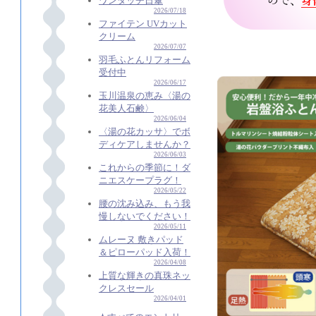
ワンタッチ日傘
2026/07/18
ファイテン UVカット
クリーム
2026/07/07
羽毛ふとんリフォーム
受付中
2026/06/17
玉川温泉の恵み〈湯の
花美人石鹸〉
2026/06/04
〈湯の花カッサ〉でボ
ディケアしませんか？
2026/06/03
これからの季節に！ダ
ニエスケープラグ！
2026/05/22
腰の沈み込み、もう我
慢しないでください！
2026/05/11
ムレーヌ 敷きパッド
＆ピローパッド入荷！
2026/04/08
上質な輝きの真珠ネッ
クレスセール
2026/04/01