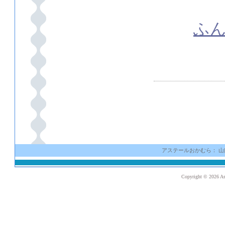
ふ
アステールおかむら： 山口県光市
Copyright ©
2026 As