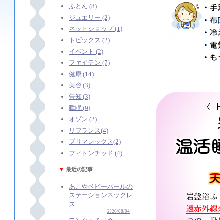
ふとん (8)
ジュエリー (2)
ネットショップ (1)
トピックス (2)
イベント (2)
ファイテン (7)
健康 (14)
美容 (3)
告知 (3)
睡眠 (9)
オゾン (2)
リフランス(4)
プリマレックス(2)
フィトンチッド (4)
▼
最近の記事
あこやベビーパールの
ステーションネックレ
ス
2026/08/04