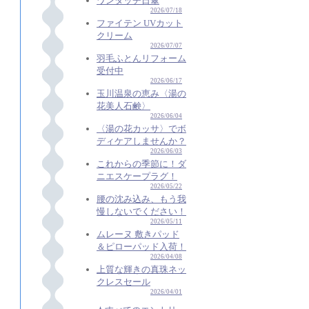
ワンタッチ日傘
2026/07/18
ファイテン UVカット
クリーム
2026/07/07
羽毛ふとんリフォーム
受付中
2026/06/17
玉川温泉の恵み〈湯の
花美人石鹸〉
2026/06/04
〈湯の花カッサ〉でボ
ディケアしませんか？
2026/06/03
これからの季節に！ダ
ニエスケープラグ！
2026/05/22
腰の沈み込み、もう我
慢しないでください！
2026/05/11
ムレーヌ 敷きパッド
＆ピローパッド入荷！
2026/04/08
上質な輝きの真珠ネッ
クレスセール
2026/04/01