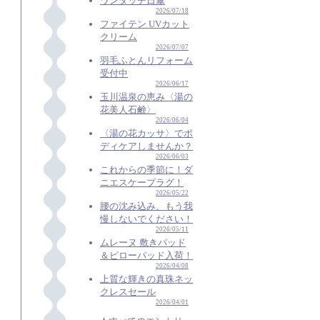
ワンタッチ日傘
2026/07/18
ファイテン UVカット
クリーム
2026/07/07
羽毛ふとんリフォーム
受付中
2026/06/17
玉川温泉の恵み〈湯の
花美人石鹸〉
2026/06/04
〈湯の花カッサ〉でボ
ディケアしませんか？
2026/06/03
これからの季節に！ダ
ニエスケープラグ！
2026/05/22
腰の沈み込み、もう我
慢しないでください！
2026/05/11
ムレーヌ 敷きパッド
＆ピローパッド入荷！
2026/04/08
上質な輝きの真珠ネッ
クレスセール
2026/04/01