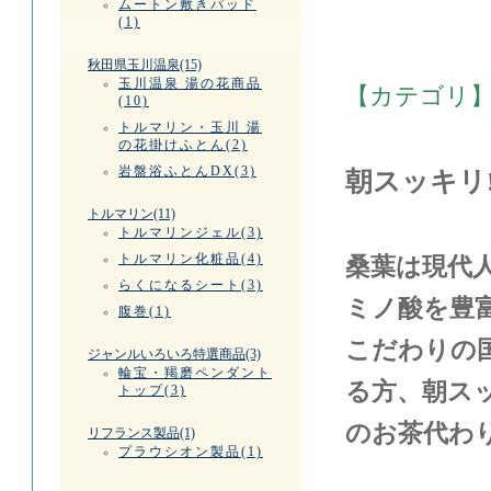
ムートン敷きパッド
(1)
秋田県玉川温泉(15)
玉川温泉 湯の花商品
【カテゴリ
(10)
トルマリン・玉川 湯
の花掛けふとん(2)
岩盤浴ふとんDX(3)
朝スッキリ
トルマリン(11)
トルマリンジェル(3)
トルマリン化粧品(4)
桑葉は現代
らくになるシート(3)
ミノ酸を豊
腹巻(1)
こだわりの
ジャンルいろいろ特選商品(3)
輪宝・羯磨ペンダント
る方、朝ス
トップ(3)
のお茶代わ
リフランス製品(1)
プラウシオン製品(1)