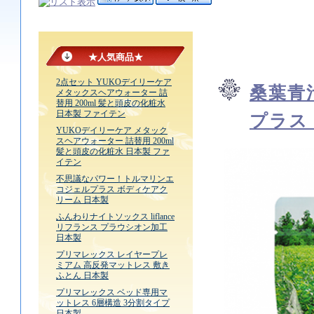
★人気商品★
2点セット YUKOデイリーケア
桑葉青
メタックスヘアウォーター 詰
替用 200ml 髪と頭皮の化粧水
日本製 ファイテン
プラス
YUKOデイリーケア メタック
スヘアウォーター 詰替用 200ml
髪と頭皮の化粧水 日本製 ファ
イテン
不思議なパワー！トルマリンエ
コジェルプラス ボディケアク
リーム 日本製
ふんわりナイトソックス liflance
リフランス プラウシオン加工
日本製
プリマレックス レイヤープレ
ミアム 高反発マットレス 敷き
ふとん 日本製
プリマレックス ベッド専用マ
ットレス 6層構造 3分割タイプ
日本製